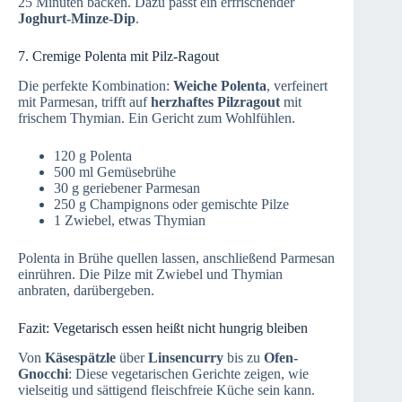
25 Minuten backen. Dazu passt ein erfrischender
Joghurt-Minze-Dip
.
7. Cremige Polenta mit Pilz-Ragout
Die perfekte Kombination:
Weiche Polenta
, verfeinert
mit Parmesan, trifft auf
herzhaftes Pilzragout
mit
frischem Thymian. Ein Gericht zum Wohlfühlen.
120 g Polenta
500 ml Gemüsebrühe
30 g geriebener Parmesan
250 g Champignons oder gemischte Pilze
1 Zwiebel, etwas Thymian
Polenta in Brühe quellen lassen, anschließend Parmesan
einrühren. Die Pilze mit Zwiebel und Thymian
anbraten, darübergeben.
Fazit: Vegetarisch essen heißt nicht hungrig bleiben
Von
Käsespätzle
über
Linsencurry
bis zu
Ofen-
Gnocchi
: Diese vegetarischen Gerichte zeigen, wie
vielseitig und sättigend fleischfreie Küche sein kann.